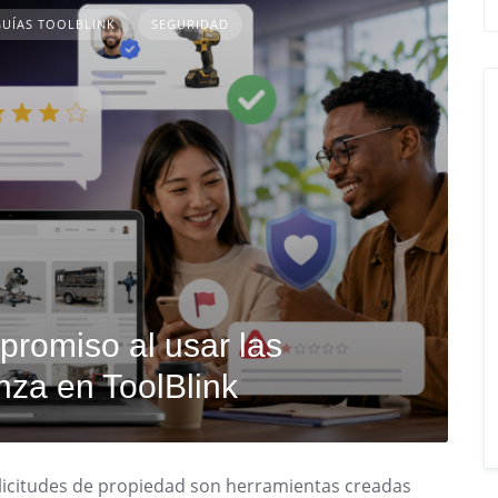
GUÍAS TOOLBLINK
SEGURIDAD
romiso al usar las
nza en ToolBlink
 solicitudes de propiedad son herramientas creadas