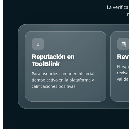
La verifi
⭐
🧾
Reputación en
Rev
ToolBlink
El equ
revisa
Para usuarios con buen historial,
valida
tiempo activo en la plataforma y
calificaciones positivas.