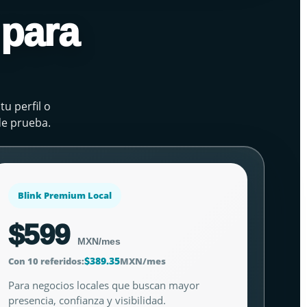
 para
tu perfil o
de prueba.
Blink Premium Local
$599
MXN/mes
$389.35
Con 10 referidos:
MXN/mes
Para negocios locales que buscan mayor
presencia, confianza y visibilidad.