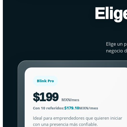
Elig
Elige un p
negocio d
Blink Pro
$199
MXN/mes
$179.10
Con 10 referidos:
MXN/mes
Ideal para emprendedores que quieren iniciar
con una presencia más confiable.