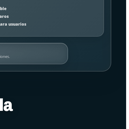
able
laros
ara usuarios
iones.
la