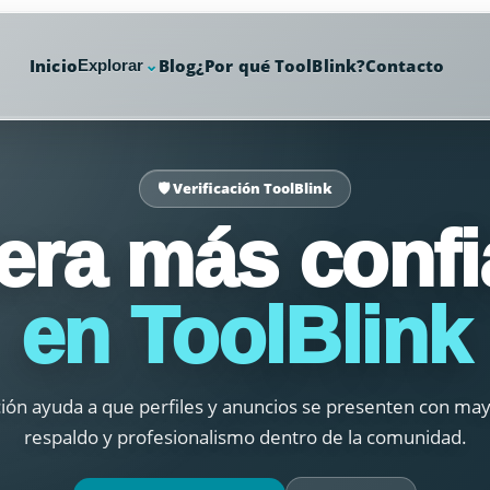
Inicio
Blog
¿Por qué ToolBlink?
Contacto
Explorar
⌄
🛡️ Verificación ToolBlink
era más confi
en ToolBlink
ción ayuda a que perfiles y anuncios se presenten con may
respaldo y profesionalismo dentro de la comunidad.