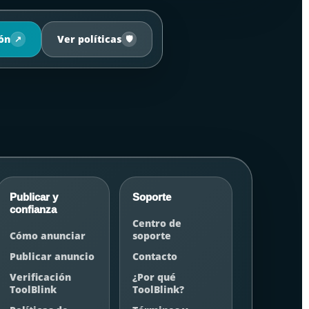
ión
Ver políticas
↗
🛡️
Publicar y
Soporte
confianza
Centro de
Cómo anunciar
soporte
Publicar anuncio
Contacto
Verificación
¿Por qué
ToolBlink
ToolBlink?