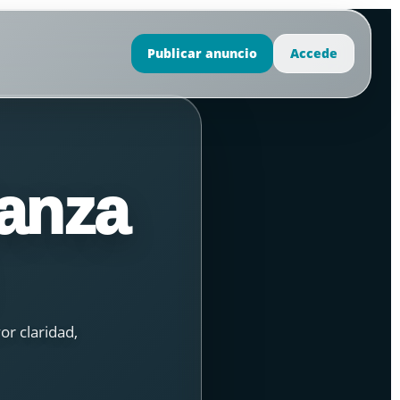
Publicar anuncio
Accede
anza
or claridad,