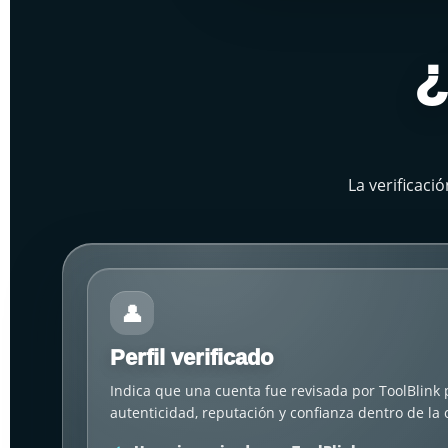
¿
La verificaci
👤
Perfil verificado
Indica que una cuenta fue revisada por ToolBlink
autenticidad, reputación y confianza dentro de l