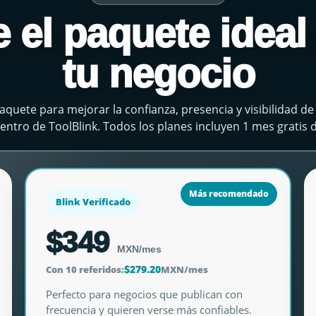
e el paquete ideal
tu negocio
aquete para mejorar la confianza, presencia y visibilidad de 
entro de ToolBlink. Todos los planes incluyen 1 mes gratis 
Más recomendado
Blink Verificado
$349
MXN/mes
$279.20
Con 10 referidos:
MXN/mes
Perfecto para negocios que publican con
frecuencia y quieren verse más confiables.