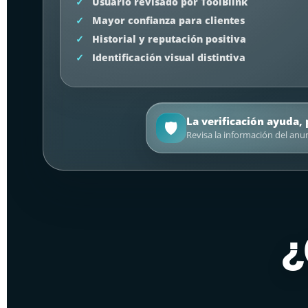
Usuario revisado por ToolBlink
Mayor confianza para clientes
Historial y reputación positiva
Identificación visual distintiva
La verificación ayuda,
🛡️
Revisa la información del anu
¿