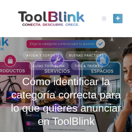
content
AYUDA Y SOPORTE
BUENAS PRÁCTICAS
GUÍAS TOOLBLINK
TIPS & TRICKS
Cómo identificar la
categoría correcta para
lo que quieres anunciar
en ToolBlink